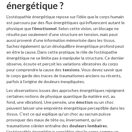
énergétique ?
L’ostéopathie énergétique repose sur l’idée que le corps humain
est parcouru par des flux énergétiques qui influencent autant le
physique que
l’émotionnel
. Selon cette vision, un blocage ne
résulte pas seulement d’une structure en tension, mais peut
aussi provenir d’une information mémorisée dans les tissus.
Sachez également qu'un déséquilibre énergétique profond peut
en être la cause. Dans cette pratique, le rôle de l’ostéopathe
énergétique ne se limite pas à manipuler la structure. Ce dernier
observe, écoute et perçoit les variations vibratoires du corps
pour comprendre la cause des
tensions
. Vous devez savoir que
le corps garde des traces de traumatismes anciens ou récents,
parfois à l’origine de douleurs inexpliquées.
Les observations issues des approches énergétiques rejoignent
certaines notions de physique quantique (la matière est, au
fond, une vibration). Une pensée, une
émotion
ou un choc
peuvent laisser une empreinte énergétique perceptible dans les
tissus. C’est ce qui explique qu’un choc au sacrum puisse
provoquer des maux de tête ou, inversement, qu’un
traumatisme crânien entraîne des
douleurs lombaires
.
L’ostéopathie énergétique considère ainsi le corps comme un